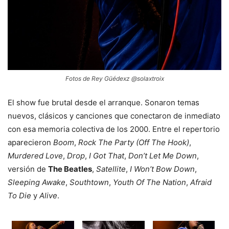
Fotos de Rey Güédexz @solaxtroix
El show fue brutal desde el arranque. Sonaron temas
nuevos, clásicos y canciones que conectaron de inmediato
con esa memoria colectiva de los 2000. Entre el repertorio
aparecieron
Boom
,
Rock The Party (Off The Hook)
,
Murdered Love
,
Drop
,
I Got That
,
Don’t Let Me Down
,
versión de
The Beatles
,
Satellite
,
I Won’t Bow Down
,
Sleeping Awake
,
Southtown
,
Youth Of The Nation
,
Afraid
To Die
y
Alive
.