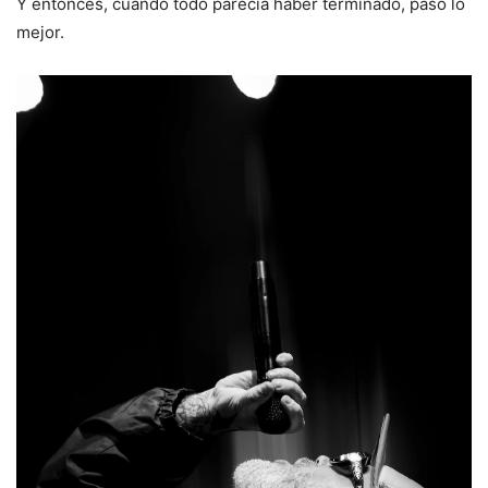
Y entonces, cuando todo parecía haber terminado, pasó lo
mejor.