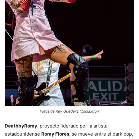
Fotos de Rey Güédexz @solaxtroix
DeathbyRomy
, proyecto liderado por la artista
estadounidense
Romy Flores
, se mueve entre el dark pop,