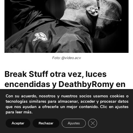
Foto: @video.acv
Break Stuff otra vez, luces
encendidas y DeathbyRomy en
tarima
Con su acuerdo, nosotros y nuestros socios usamos cookies o
tecnologías similares para almacenar, acceder y procesar datos
que nos ayudan a ofrecerle un mejor contenido. Clic en ajustes
Con las luces completamente encendidas,
Limp Bizkit
para leer más.
decidió tocar otra vez
Break Stuff
. Esta vez, con las chicas
Cerrar el banner de 
Aceptar
Rechazar
Ajustes
de
DeathbyRomy
invitadas sobre el escenario. Fue una
locura.