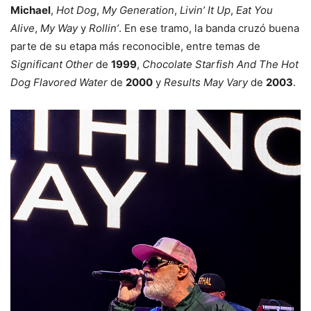
Michael
,
Hot Dog
,
My Generation
,
Livin’ It Up
,
Eat You
Alive
,
My Way
y
Rollin’
. En ese tramo, la banda cruzó buena
parte de su etapa más reconocible, entre temas de
Significant Other
de
1999
,
Chocolate Starfish And The Hot
Dog Flavored Water
de
2000
y
Results May Vary
de
2003
.