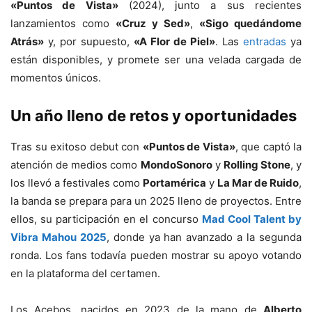
«Puntos de Vista»
(2024), junto a sus recientes
lanzamientos como
«Cruz y Sed»
,
«Sigo quedándome
Atrás»
y, por supuesto,
«A Flor de Piel»
. Las
entradas
ya
están disponibles, y promete ser una velada cargada de
momentos únicos.
Un año lleno de retos y oportunidades
Tras su exitoso debut con
«Puntos de Vista»
, que captó la
atención de medios como
MondoSonoro
y
Rolling Stone
, y
los llevó a festivales como
Portamérica
y
La Mar de Ruido
,
la banda se prepara para un 2025 lleno de proyectos. Entre
ellos, su participación en el concurso
Mad Cool Talent by
Vibra Mahou 2025
, donde ya han avanzado a la segunda
ronda. Los fans todavía pueden mostrar su apoyo votando
en la plataforma del certamen.
Los Acebos, nacidos en 2023 de la mano de
Alberto