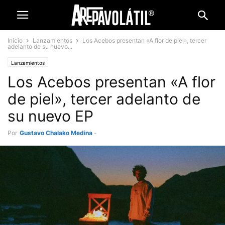
Inicio
Lanzamientos
Los Acebos presentan «A flor de piel», tercer
adelanto de su nuevo...
Lanzamientos
Los Acebos presentan «A flor
de piel», tercer adelanto de
su nuevo EP
Por
Gustavo Chalako Medina
-