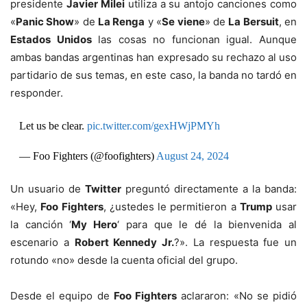
presidente
Javier Milei
utiliza a su antojo canciones como
«
Panic Show
» de
La Renga
y «
Se viene
» de
La Bersuit
, en
Estados Unidos
las cosas no funcionan igual. Aunque
ambas bandas argentinas han expresado su rechazo al uso
partidario de sus temas, en este caso, la banda no tardó en
responder.
Let us be clear.
pic.twitter.com/gexHWjPMYh
— Foo Fighters (@foofighters)
August 24, 2024
Un usuario de
Twitter
preguntó directamente a la banda:
«Hey,
Foo Fighters
, ¿ustedes le permitieron a
Trump
usar
la canción ‘
My Hero
‘ para que le dé la bienvenida al
escenario a
Robert Kennedy Jr.
?». La respuesta fue un
rotundo «no» desde la cuenta oficial del grupo.
Desde el equipo de
Foo Fighters
aclararon: «No se pidió