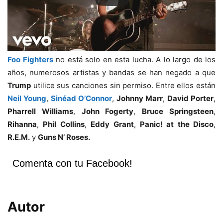
Foo Fighters
no está solo en esta lucha. A lo largo de los
años, numerosos artistas y bandas se han negado a que
Trump
utilice sus canciones sin permiso. Entre ellos están
Neil Young
,
Sinéad O’Connor
,
Johnny Marr
,
David Porter
,
Pharrell Williams
,
John Fogerty
,
Bruce Springsteen
,
Rihanna
,
Phil Collins
,
Eddy Grant
,
Panic! at the Disco
,
R.E.M.
y
Guns N’ Roses.
Comenta con tu Facebook!
Autor