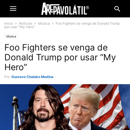
Inicio
Noticias
Música
Foo Fighters se venga de Donald Trump
por usar “My Hero”
Música
Foo Fighters se venga de
Donald Trump por usar “My
Hero”
Por
Gustavo Chalako Medina
-