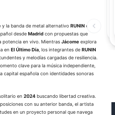
Rec
Re
"
c
d
e
y la banda de metal alternativo
RUNIN
están
l
t
español desde
Madrid
con propuestas que
a potencia en vivo. Mientras
Jácome
explora
pa en
El Último Día
, los integrantes de
RUNIN
tundentes y melodías cargadas de resiliencia.
mento clave para la música independiente,
 la capital española con identidades sonoras
olitario en
2024
buscando libertad creativa.
osiciones con su anterior banda, el artista
etudes en un proyecto personal que navega