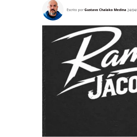
Escrito por
Gustavo Chalako Medina
24/04