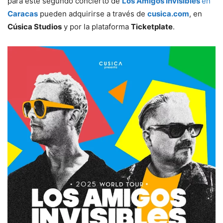
para este segundo concierto de
Los Amigos Invisibles
en
Caracas
pueden adquirirse a través de
cusica.com
, en
Cúsica Studios
y por la plataforma
Ticketplate
.