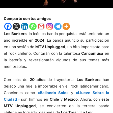
Comparte con tus amigos
Los Bunkers
, la icónica banda penquista, está teniendo un
año increíble en
2024
. La banda anunció su participación
en una sesión de
MTV Unplugged
, un hito importante para
el rock chileno. Contarán con la talentosa
Cancamusa
en
la batería y reversionarán algunos de sus temas más
memorables.
Con más de
20 años
de trayectoria,
Los Bunkers
han
dejado una huella imborrable en el rock latinoamericano.
Canciones como
«Bailando Solo»
y
«Llueve Sobre la
Ciudad»
son himnos en
Chile
y
México
. Ahora, con este
MTV Unplugged
, se convierten en la tercera banda
chilena en lograrlo, después de
Los Tres
y
La Ley
.