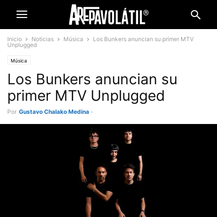
Inicio
Noticias
Música
Los Bunkers anuncian su primer MTV
Unplugged
Música
Los Bunkers anuncian su
primer MTV Unplugged
Por
Gustavo Chalako Medina
-