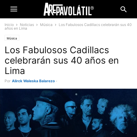
Inicio
Noticias
Música
Los Fabulosos Cadillacs celebrarán sus 40
años en Lima
Música
Los Fabulosos Cadillacs
celebrarán sus 40 años en
Lima
Por
Alirck Waleska Balarezo
-