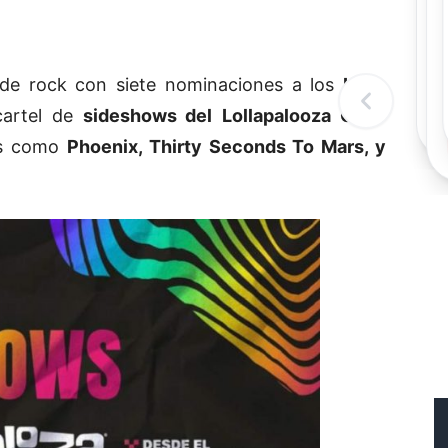
Rec
Re
"
c
de rock con siete nominaciones a los
Latin
d
l
cartel de
sideshows del
Lollapalooza Chile
t
tas como
Phoenix,
Thirty Seconds To Mars
, y