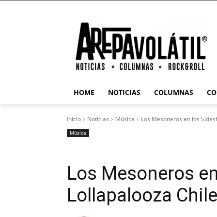
HOME
NOTICIAS
COLUMNAS
CO
Inicio
Noticias
Música
Los Mesoneros en los Sides
Música
Los Mesoneros en
Lollapalooza Chil