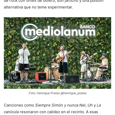
de rock con tintes de bolero, son jarocho y una pulsión
alternativa que no teme experimentar.
Foto: Henrique Pratas @henrique_pratas
Canciones como
Siempre Simón y nunca Nel
,
Uh
y
La
canícula
resonaron con calidez en el recinto. A esas