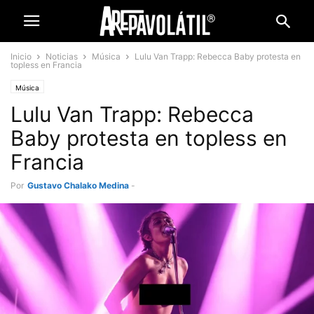
Inicio
Noticias
Música
Lulu Van Trapp: Rebecca Baby protesta en
topless en Francia
Música
Lulu Van Trapp: Rebecca
Baby protesta en topless en
Francia
Por
Gustavo Chalako Medina
-