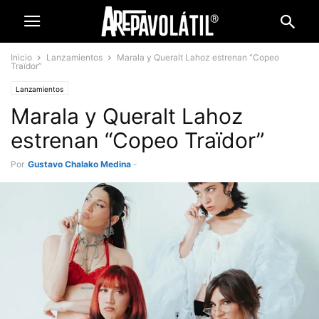
Inicio
Lanzamientos
Marala y Queralt Lahoz estrenan “Copeo
Traïdor”
Lanzamientos
Marala y Queralt Lahoz
estrenan “Copeo Traïdor”
Por
Gustavo Chalako Medina
-