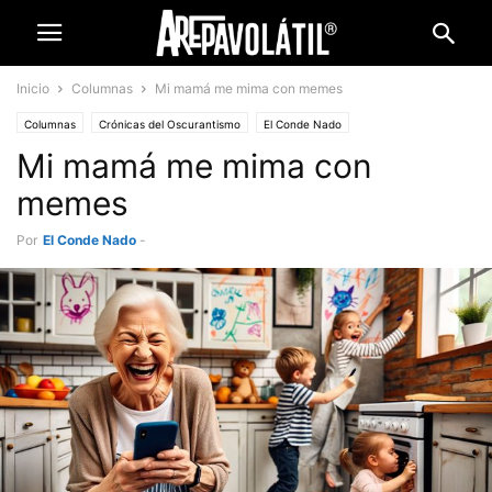
Inicio
Columnas
Mi mamá me mima con memes
Columnas
Crónicas del Oscurantismo
El Conde Nado
Mi mamá me mima con
memes
Por
El Conde Nado
-