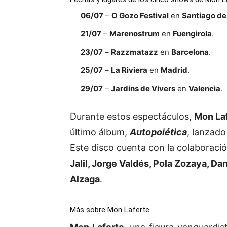
06/07
–
O Gozo Festival
en
Santiago d
21/07
–
Marenostrum
en
Fuengirola
.
23/07
–
Razzmatazz
en
Barcelona
.
25/07
–
La Riviera
en
Madrid
.
29/07
–
Jardins de Vivers
en
Valencia
.
Durante estos espectáculos,
Mon La
último álbum,
Autopoiética
, lanzad
Este disco cuenta con la colaborac
Jalil, Jorge Valdés, Pola Zozaya, D
Alzaga
.
Más sobre Mon Laferte