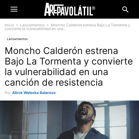
Inicio
Lanzamientos
Moncho Calderón estrena Bajo La Tormenta y
convierte la vulnerabilidad en una...
Lanzamientos
Moncho Calderón estrena
Bajo La Tormenta y convierte
la vulnerabilidad en una
canción de resistencia
Por
Alirck Waleska Balarezo
-