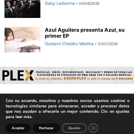
Gaby Ledezma
-
04/08/2026
Azul Aguilera presenta Azul, su
primer EP
Gustavo Chalako Medina
-
31/07/2026
Con su acuerdo, nosotros y nuestros socios usamos cookies o
© ArepaVolatil.Com 2021-2025 - Hecho por humanos, no por
tecnologías similares para almacenar, acceder y procesar datos
IA. | Todos los derechos reservados.
que nos ayudan a ofrecerle un mejor contenido. Clic en ajustes
para leer más.
Cerrar el banner de 
Aceptar
Rechazar
Ajustes