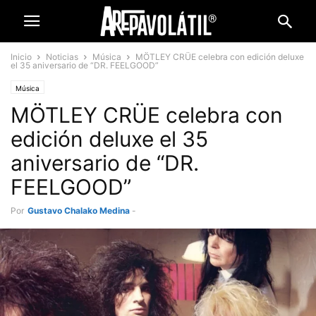
Inicio
Noticias
Música
MÖTLEY CRÜE celebra con edición deluxe
el 35 aniversario de “DR. FEELGOOD”
Música
MÖTLEY CRÜE celebra con
edición deluxe el 35
aniversario de “DR.
FEELGOOD”
Por
Gustavo Chalako Medina
-