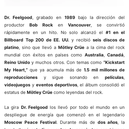
Dr. Feelgood
, grabado en
1989
bajo la dirección del
productor
Bob Rock
en
Vancouver
, se convirtió
rápidamente en un hito. No solo alcanzó el
#1 en el
Billboard Top 200 de EE. UU.
y recibió
seis discos de
platino
, sino que llevó a
Mötley Crüe
a la cima del rock
mundial con éxitos en países como
Australia
,
Canadá
,
Reino Unido
y muchos otros. Con temas como
“Kickstart
My Heart,”
que ya acumula más de
1.5 mil millones de
reproducciones
y sigue sonando en
películas
,
videojuegos
y
eventos deportivos
, el álbum consolidó el
estatus de
Mötley Crüe
como leyendas del rock.
La gira
Dr. Feelgood
los llevó por todo el mundo en un
despliegue de energía que comenzó en el legendario
Moscow Peace Festival
. Durante más de
dos años
, la