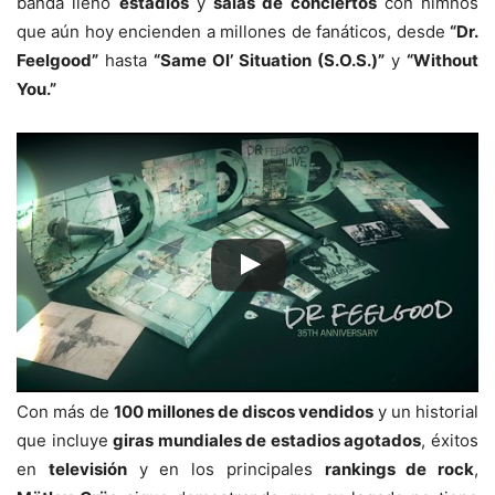
banda llenó
estadios
y
salas de conciertos
con himnos
que aún hoy encienden a millones de fanáticos, desde
“Dr.
Feelgood”
hasta
“Same Ol’ Situation (S.O.S.)”
y
“Without
You.”
Con más de
100 millones de discos vendidos
y un historial
que incluye
giras mundiales de estadios agotados
, éxitos
en
televisión
y en los principales
rankings de rock
,