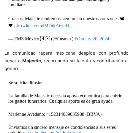
familiares.
Gracias, Maje, te tendremos siempre en nuestros corazones 🕊️
🖤
pic.twitter.com/lMDtkA6zcH
— FMS México 🇲🇽 (@fmsmex)
February 20, 2024
La comunidad rapera mexicana despide con profundo
pesar a
Majestic
, recordando su talento y contribución al
género.
Se solicita difusión.
La familia de Majestic necesita apoyo económica para cubrir
los gastos funerarios. Cualquier aporte es de gran ayuda.
Marlenne Avedaño: 4152314039035988 (BBVA)
Enviamos un sincero mensaje de condolencias a sus seres
quieridos.
pic.twitter.com/mhBzfx7prV