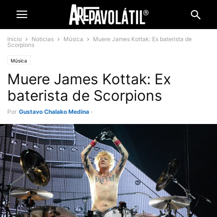
Inicio
Noticias
Música
Muere James Kottak: Ex baterista de
Scorpions
Música
Muere James Kottak: Ex
baterista de Scorpions
Por
Gustavo Chalako Medina
-