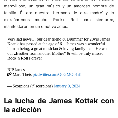
maravilloso, un gran músico y un amoroso hombre de
familia. Él era nuestro ‘hermano de otra madre’ y lo
extrañaremos mucho. Rock’n Roll para siempre»,
manifestaron en un emotivo adiós.
Very sad news… our dear friend & Drummer for 20yrs James
Kottak has passed at the age of 61. James was a wonderful
human being, a great musician & loving family man. He was
our „Brother from another Mother“ & will be truly missed.
Rock‘n Roll Forever
RIP James
📸 Marc Theis
pic.twitter.com/QoGMOo1rfi
— Scorpions (@scorpions)
January 9, 2024
La lucha de James Kottak con
la adicción