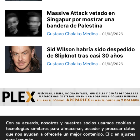
Massive Attack vetado en
Singapur por mostrar una
bandera de Palestina
Gustavo Chalako Medina
-
01/08/2026
Sid Wilson habría sido despedido
de Slipknot tras casi 30 años
Gustavo Chalako Medina
-
01/08/2026
Con su acuerdo, nosotros y nuestros socios usamos cookies o
© ArepaVolatil.Com 2021-2025 - Hecho por humanos, no por
tecnologías similares para almacenar, acceder y procesar datos
IA. | Todos los derechos reservados.
que nos ayudan a ofrecerle un mejor contenido. Clic en ajustes
para leer más.