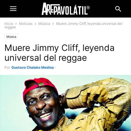
Inicio
Noticias
Música
Muere Jimmy Cliff, leyenda universal del
reggae
Música
Muere Jimmy Cliff, leyenda
universal del reggae
Por
Gustavo Chalako Medina
-