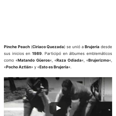
Pinche Peach
(
Ciriaco Quezada
) se unió a
Brujería
desde
sus inicios en
1989
. Participó en álbumes emblemáticos
como «
Matando Güeros
«, «
Raza Odiada
«, «
Brujerizmo
«,
«
Pocho Aztlán
» y «
Esto es Brujería
«.