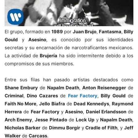
El grupo, formado en
1989
por
Juan Brujo
,
Fantasma
,
Billy
Gould
y
Asesino
, es conocido por sus identidades
secretas y su encarnación de narcotraficantes mexicanos.
La actividad de
Brujería
ha sido intermitente debido a los
compromisos de sus miembros.
Entre sus filas han pasado artistas destacados como
Shane Embury
de
Napalm Death
,
Anton Reisenegger
de
Criminal
,
Dino Cazares
de
Fear Factory
,
Billy Gould
de
Faith No More
,
Jello Biafra
de
Dead Kennedys
,
Raymond
Herrera
de
Fear Factory
y
Asesino
,
Daniel Erlandsson
de
Arch Enemy
,
Jesse Pintado
de
Lock Up
y
Napalm Death
,
Nicholas Barker
de
Dimmu Borgir
y
Cradle of Filth
, y
Jeff
Walker
de
Carcass
.