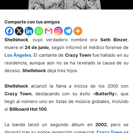
Comparte con tus amigos
Shellshock
, cuyo verdadero nombre era
Seth Binzer
,
muere el
24 de junio
, según informó el médico forense de
Los Ángeles
. El cantante de
Crazy Town
fue hallado en su
residencia, aunque aún no se ha revelado la causa de su
deceso.
Shellshock
deja tres hijos.
Shellshock
alcanzó la fama a inicios de los 2000 con
Crazy Town
, destacando con su éxito «
Butterfly
«, que
llegó al número uno en listas de música globales, incluido
el
Billboard Hot 100
.
La banda lanzó un segundo álbum en
2002
, pero se
disolvió tras su pobre recepción comercial.
Crazy Town
se