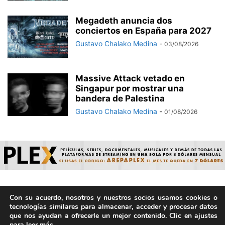
Megadeth anuncia dos
conciertos en España para 2027
Gustavo Chalako Medina
-
03/08/2026
Massive Attack vetado en
Singapur por mostrar una
bandera de Palestina
Gustavo Chalako Medina
-
01/08/2026
Con su acuerdo, nosotros y nuestros socios usamos cookies o
© ArepaVolatil.Com 2021-2025 - Hecho por humanos, no por
tecnologías similares para almacenar, acceder y procesar datos
IA. | Todos los derechos reservados.
que nos ayudan a ofrecerle un mejor contenido. Clic en ajustes
para leer más.