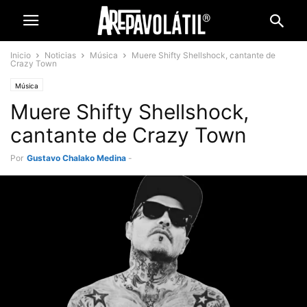
Inicio
Noticias
Música
Muere Shifty Shellshock, cantante de
Crazy Town
Música
Muere Shifty Shellshock,
cantante de Crazy Town
Por
Gustavo Chalako Medina
-