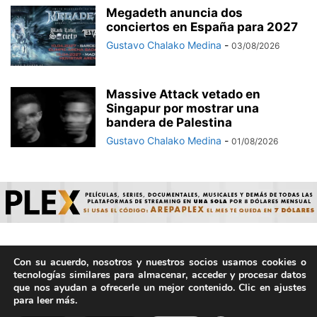
Megadeth anuncia dos
conciertos en España para 2027
Gustavo Chalako Medina
-
03/08/2026
Massive Attack vetado en
Singapur por mostrar una
bandera de Palestina
Gustavo Chalako Medina
-
01/08/2026
Con su acuerdo, nosotros y nuestros socios usamos cookies o
© ArepaVolatil.Com 2021-2025 - Hecho por humanos, no por
tecnologías similares para almacenar, acceder y procesar datos
IA. | Todos los derechos reservados.
que nos ayudan a ofrecerle un mejor contenido. Clic en ajustes
para leer más.