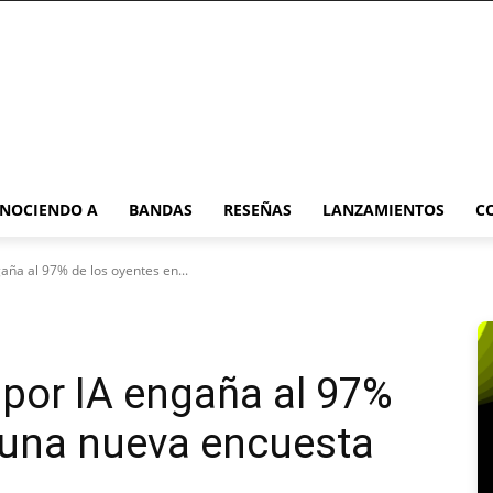
NOCIENDO A
BANDAS
RESEÑAS
LANZAMIENTOS
C
aña al 97% de los oyentes en...
por IA engaña al 97%
 una nueva encuesta