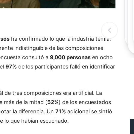
Rec
R
c
d
l
t
psos
ha confirmado lo que la industria temía:
ente indistinguible de las composiciones
encuesta consultó a
9,000 personas
en ocho
 el
97%
de los participantes falló en identificar
l de tres composiciones era artificial. La
e más de la mitad (
52%
) de los encuestados
otar la diferencia. Un
71%
adicional se sintió
e lo que habían escuchado.