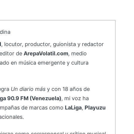
dina
l
, locutor, productor, guionista y redactor
editor de
ArepaVolatil.com
, medio
ado en música emergente y cultura
negra
Un diario más
y con 18 años de
ga 90.9 FM (Venezuela)
, mi voz ha
campañas de marcas como
LaLiga
,
Playuzu
acionales.
ejerzo como corresponsal y crítico musical,