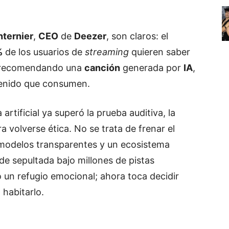
nternier
,
CEO
de
Deezer
, son claros: el
%
de los usuarios de
streaming
quieren saber
tá recomendando una
canción
generada por
IA
,
ntenido que consumen.
artificial ya superó la prueba auditiva, la
a volverse ética. No se trata de frenar el
, modelos transparentes y un ecosistema
e sepultada bajo millones de pistas
o un refugio emocional; ahora toca decidir
habitarlo.