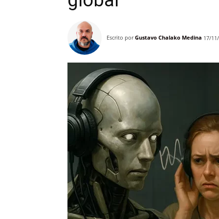
global
Escrito por
Gustavo Chalako Medina
17/11