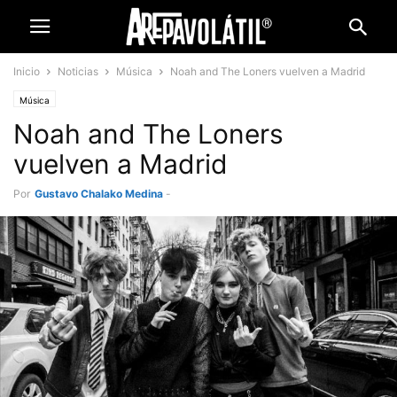
Inicio
Noticias
Música
Noah and The Loners vuelven a Madrid
Música
Noah and The Loners
vuelven a Madrid
Por
Gustavo Chalako Medina
-