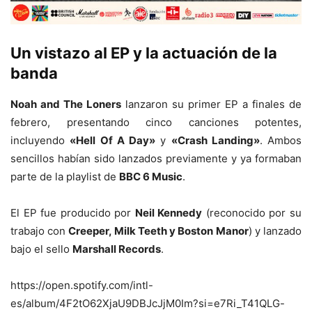
Un vistazo al EP y la actuación de la
banda
Noah and The Loners
lanzaron su primer EP a finales de
febrero, presentando cinco canciones potentes,
incluyendo
«Hell Of A Day»
y
«Crash Landing»
. Ambos
sencillos habían sido lanzados previamente y ya formaban
parte de la playlist de
BBC 6 Music
.
El EP fue producido por
Neil Kennedy
(reconocido por su
trabajo con
Creeper, Milk Teeth y Boston Manor
) y lanzado
bajo el sello
Marshall Records
.
https://open.spotify.com/intl-
es/album/4F2tO62XjaU9DBJcJjM0Im?si=e7Ri_T41QLG-