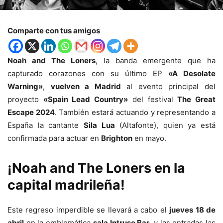
Comparte con tus amigos
Noah and The Loners
, la banda emergente que ha
capturado corazones con su último EP
«A Desolate
Warning»
,
vuelven a Madrid
al evento principal del
proyecto
«Spain Lead Country»
del festival
The Great
Escape 2024
. También estará actuando y representando a
España la cantante
Sila Lua
(Altafonte), quien ya está
confirmada para actuar en
Brighton
en mayo.
¡Noah and The Loners en la
capital madrileña!
Este regreso imperdible se llevará a cabo el
jueves 18 de
abril
en la emblemática
sala Intruso Bar
, y las entradas las