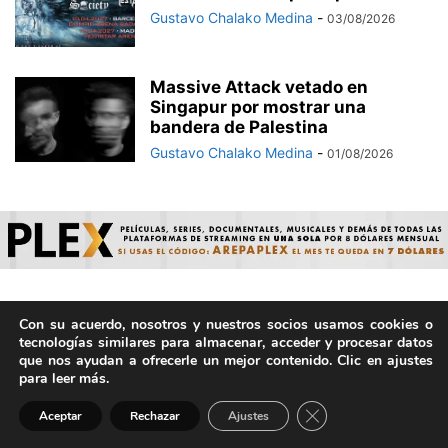
Gustavo Chalako Medina
-
03/08/2026
Massive Attack vetado en
Singapur por mostrar una
bandera de Palestina
Gustavo Chalako Medina
-
01/08/2026
Con su acuerdo, nosotros y nuestros socios usamos cookies o
© ArepaVolatil.Com 2021-2025 - Hecho por humanos, no por
tecnologías similares para almacenar, acceder y procesar datos
IA. | Todos los derechos reservados.
que nos ayudan a ofrecerle un mejor contenido. Clic en ajustes
para leer más.
Cerrar el banner de 
Aceptar
Rechazar
Ajustes