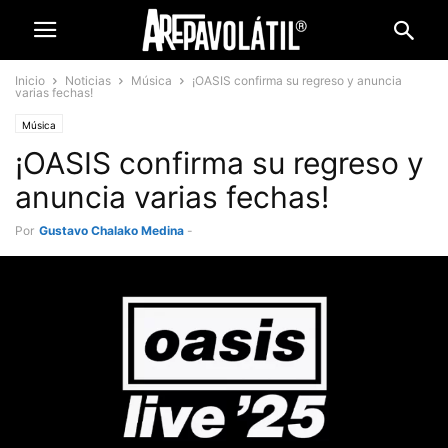
Inicio
Noticias
Música
¡OASIS confirma su regreso y anuncia
varias fechas!
Música
¡OASIS confirma su regreso y
anuncia varias fechas!
Por
Gustavo Chalako Medina
-