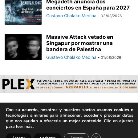
Megadeth anuncia dos
conciertos en España para 2027
Gustavo Chalako Medina
-
03/08/2026
Massive Attack vetado en
Singapur por mostrar una
bandera de Palestina
Gustavo Chalako Medina
-
01/08/2026
Con su acuerdo, nosotros y nuestros socios usamos cookies o
© ArepaVolatil.Com 2021-2025 - Hecho por humanos, no por
tecnologías similares para almacenar, acceder y procesar datos
IA. | Todos los derechos reservados.
que nos ayudan a ofrecerle un mejor contenido. Clic en ajustes
para leer más.
Cerrar el banner de 