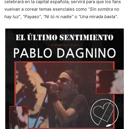
celebrará en la capital española, servirá para que los fans
vuelvan a corear temas esenciales como
“Sin sombra no
hay luz”
,
“Payaso”
,
“Ni tú ni nadie”
o
“Una mirada basta”
.