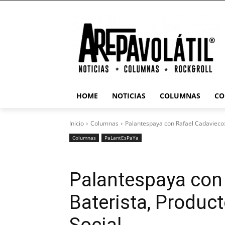
HOME
NOTICIAS
COLUMNAS
CO
Inicio
Columnas
Palantespaya con Rafael Cadavieco:
Columnas
PaLantEsPaYa
Palantespaya con 
Baterista, Produc