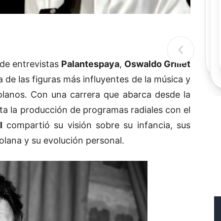
Rec
Re
"
c
d
l
t
de entrevistas
Palantespaya
,
Oswaldo Grillet
a de las figuras más influyentes de la música y
lanos. Con una carrera que abarca desde la
a la producción de programas radiales con el
l
compartió su visión sobre su infancia, sus
zolana y su evolución personal.