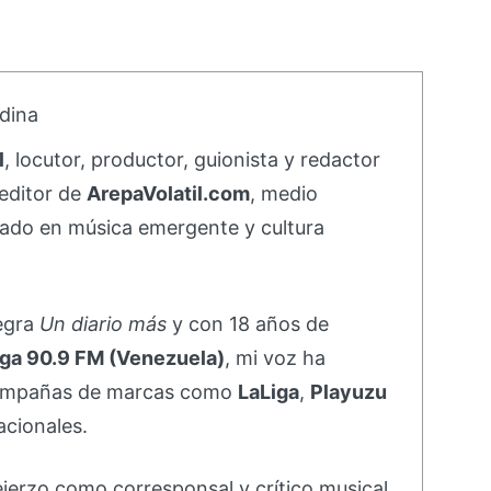
dina
l
, locutor, productor, guionista y redactor
editor de
ArepaVolatil.com
, medio
ado en música emergente y cultura
negra
Un diario más
y con 18 años de
ga 90.9 FM (Venezuela)
, mi voz ha
campañas de marcas como
LaLiga
,
Playuzu
acionales.
ejerzo como corresponsal y crítico musical,