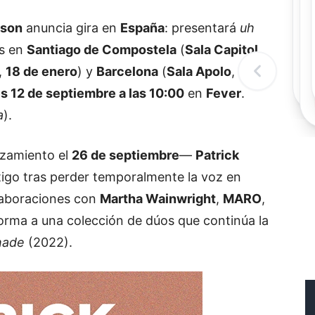
Rec
Re
tson
anuncia gira en
España
: presentará
uh
"
as en
Santiago de Compostela
(
Sala Capitol
,
c
d
,
18 de enero
) y
Barcelona
(
Sala Apolo
,
19 de
l
t
s 12 de septiembre a las 10:00
en
Fever
.
a
).
zamiento el
26 de septiembre
—
Patrick
rtigo tras perder temporalmente la voz en
olaboraciones con
Martha Wainwright
,
MARO
,
orma a una colección de dúos que continúa la
hade
(2022).