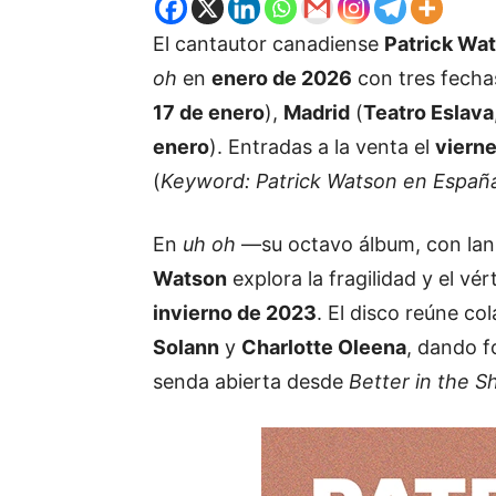
El cantautor canadiense
Patrick Wa
oh
en
enero de 2026
con tres fech
17 de enero
),
Madrid
(
Teatro Eslava
enero
). Entradas a la venta el
vierne
(
Keyword: Patrick Watson en Españ
En
uh oh
—su octavo álbum, con lan
Watson
explora la fragilidad y el vé
invierno de 2023
. El disco reúne c
Solann
y
Charlotte Oleena
, dando f
senda abierta desde
Better in the S