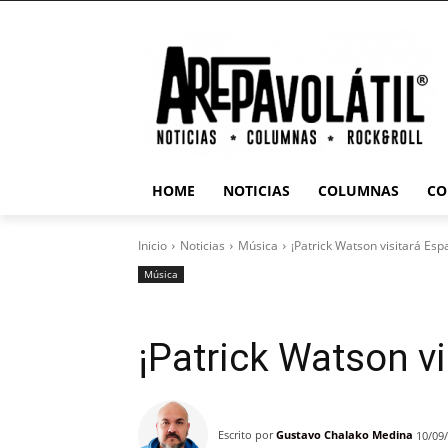
HOME
NOTICIAS
COLUMNAS
CO
Inicio
Noticias
Música
¡Patrick Watson visitará Esp
Música
¡Patrick Watson vi
Escrito por
Gustavo Chalako Medina
10/09