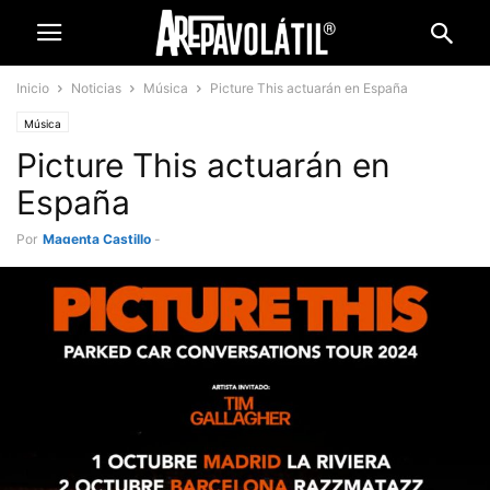
Inicio
Noticias
Música
Picture This actuarán en España
Música
Picture This actuarán en
España
Por
Magenta Castillo
-