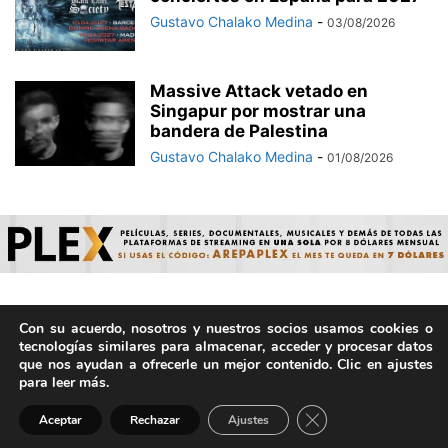
Gustavo Chalako Medina
-
03/08/2026
Massive Attack vetado en
Singapur por mostrar una
bandera de Palestina
Gustavo Chalako Medina
-
01/08/2026
Con su acuerdo, nosotros y nuestros socios usamos cookies o
© ArepaVolatil.Com 2021-2025 - Hecho por humanos, no por
tecnologías similares para almacenar, acceder y procesar datos
IA. | Todos los derechos reservados.
que nos ayudan a ofrecerle un mejor contenido. Clic en ajustes
para leer más.
Cerrar el banner de 
Aceptar
Rechazar
Ajustes