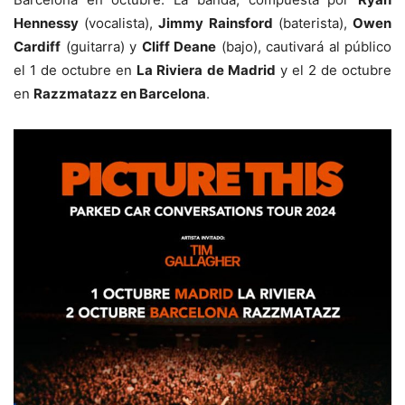
Hennessy
(vocalista),
Jimmy Rainsford
(baterista),
Owen
Cardiff
(guitarra) y
Cliff Deane
(bajo), cautivará al público
el 1 de octubre en
La Riviera de Madrid
y el 2 de octubre
en
Razzmatazz en Barcelona
.