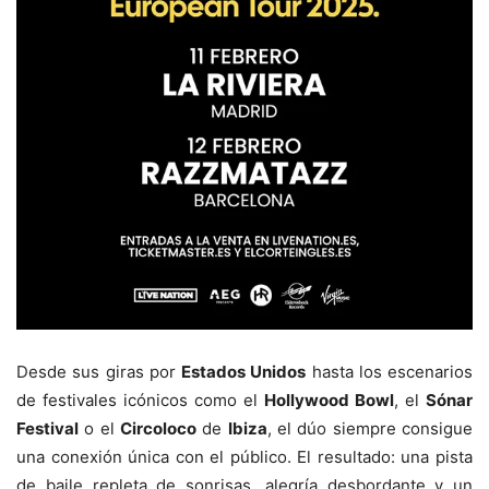
Desde sus giras por
Estados Unidos
hasta los escenarios
de festivales icónicos como el
Hollywood Bowl
, el
Sónar
Festival
o el
Circoloco
de
Ibiza
, el dúo siempre consigue
una conexión única con el público. El resultado: una pista
de baile repleta de sonrisas, alegría desbordante y un