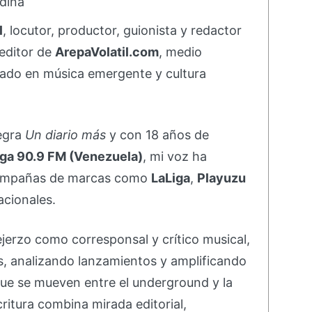
dina
l
, locutor, productor, guionista y redactor
editor de
ArepaVolatil.com
, medio
ado en música emergente y cultura
negra
Un diario más
y con 18 años de
ga 90.9 FM (Venezuela)
, mi voz ha
campañas de marcas como
LaLiga
,
Playuzu
acionales.
ejerzo como corresponsal y crítico musical,
s, analizando lanzamientos y amplificando
ue se mueven entre el underground y la
ritura combina mirada editorial,