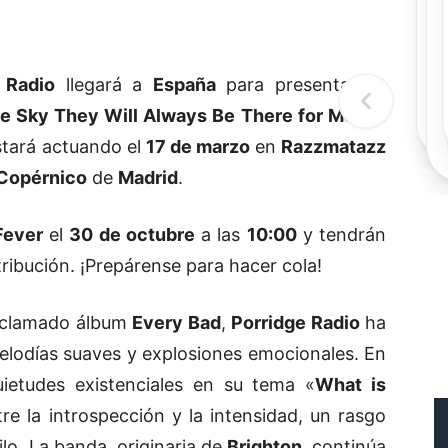
Rec
Re
"
c
 Radio
llegará a
España
para presentar su
d
l
he Sky They Will Always Be There for Me
. La
t
tará actuando el
17 de marzo
en
Razzmatazz
Copérnico
de
Madrid
.
Fever
el
30 de octubre
a las
10:00
y tendrán
ribución. ¡Prepárense para hacer cola!
aclamado álbum
Every Bad
,
Porridge Radio
ha
elodías suaves y explosiones emocionales. En
ietudes existenciales en su tema «
What is
tre la introspección y la intensidad, un rasgo
ilo. La banda, originaria de
Brighton
, continúa