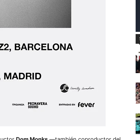
ductor
Dom Monks
—también coproductor del