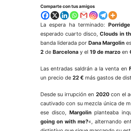
Comparte con tus amigos
La espera ha terminado:
Porridge
esperado cuarto disco,
Clouds in t
banda liderada por
Dana Margolin
es
2
de
Barcelona
y el
19 de marzo
en
Las entradas saldrán a la venta en
un precio de
22 €
más gastos de dist
Desde su irrupción en
2020
con el 
cautivado con su mezcla única de m
ese disco,
Margolin
planteaba inqu
going on with me?
«, alternando en
distintivo que sigue marcando su est