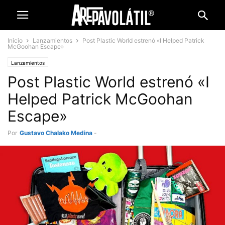
Inicio
Lanzamientos
Post Plastic World estrenó «I Helped Patrick
McGoohan Escape»
Lanzamientos
Post Plastic World estrenó «I
Helped Patrick McGoohan
Escape»
Por
Gustavo Chalako Medina
-