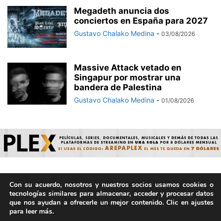
Megadeth anuncia dos
conciertos en España para 2027
Gustavo Chalako Medina
-
03/08/2026
Massive Attack vetado en
Singapur por mostrar una
bandera de Palestina
Gustavo Chalako Medina
-
01/08/2026
Con su acuerdo, nosotros y nuestros socios usamos cookies o
© ArepaVolatil.Com 2021-2025 - Hecho por humanos, no por
tecnologías similares para almacenar, acceder y procesar datos
IA. | Todos los derechos reservados.
que nos ayudan a ofrecerle un mejor contenido. Clic en ajustes
para leer más.