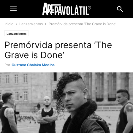
Inicio
Lanzamientos
Premórvida presenta ‘The Grave is Done’
Lanzamientos
Premórvida presenta ‘The
Grave is Done’
Por
Gustavo Chalako Medina
-