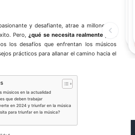
Rec
Re
"
c
pasionante y desafiante, atrae a millones de
d
l
xito. Pero,
¿qué se necesita realmente para
t
s los desafíos que enfrentan los músicos
jos prácticos para allanar el camino hacia el
os
s músicos en la actualidad
nes que deben trabajar
erte en 2024 y triunfar en la música
ita para triunfar en la música?