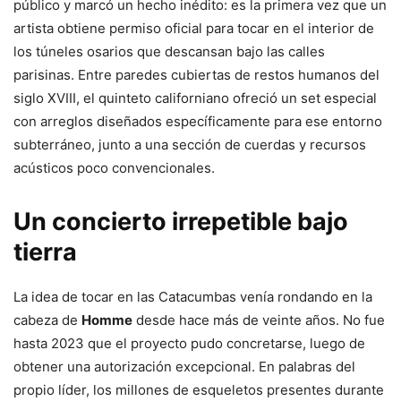
público
y
marcó
un
hecho
inédito:
es
la
primera
vez
que
un
artista
obtiene
permiso
oficial
para
tocar
en
el
interior
de
los
túneles
osarios
que
descansan
bajo
las
calles
parisinas.
Entre
paredes
cubiertas
de
restos
humanos
del
siglo
XVIII,
el
quinteto
californiano
ofreció
un
set
especial
con
arreglos
diseñados
específicamente
para
ese
entorno
subterráneo,
junto
a
una
sección
de
cuerdas
y
recursos
acústicos
poco
convencionales.
Un
concierto
irrepetible
bajo
tierra
La
idea
de
tocar
en
las
Catacumbas
venía
rondando
en
la
cabeza
de
Homme
desde
hace
más
de
veinte
años.
No
fue
hasta
2023
que
el
proyecto
pudo
concretarse,
luego
de
obtener
una
autorización
excepcional.
En
palabras
del
propio
líder,
los
millones
de
esqueletos
presentes
durante