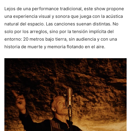
Lejos
de
una
performance
tradicional, este show
propone
una
experiencia
visual
y
sonora
que
juega
con
la
acústica
natural
del
espacio.
Las
canciones
suenan
distintas.
No
solo
por
los
arreglos,
sino
por
la
tensión
implícita
del
entorno:
20
metros
bajo
tierra,
sin
audiencia
y
con
una
historia
de
muerte
y
memoria
flotando
en
el
aire.