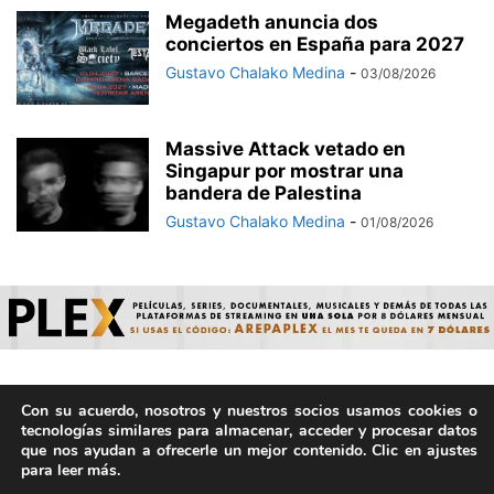
Megadeth anuncia dos
conciertos en España para 2027
Gustavo Chalako Medina
-
03/08/2026
Massive Attack vetado en
Singapur por mostrar una
bandera de Palestina
Gustavo Chalako Medina
-
01/08/2026
Con su acuerdo, nosotros y nuestros socios usamos cookies o
© ArepaVolatil.Com 2021-2025 - Hecho por humanos, no por
tecnologías similares para almacenar, acceder y procesar datos
IA. | Todos los derechos reservados.
que nos ayudan a ofrecerle un mejor contenido. Clic en ajustes
para leer más.