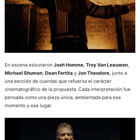
En
escena
estuvieron
Josh
Homme
,
Troy
Van
Leeuwen
,
Michael
Shuman
,
Dean
Fertita
y
Jon
Theodore
,
junto
a
una
sección
de
cuerdas
que
refuerza
el
carácter
cinematográfico
de
la
propuesta.
Cada
interpretación
fue
pensada
como
una
pieza
única,
ambientada
para
ese
momento
y
ese
lugar.