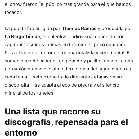
el
show
fueron “
el
público
más
grande
para
el
que
hemos
tocado”.
La
puesta
fue
dirigida
por
Thomas
Rames
y
producida
por
La
Blogothèque
,
el
colectivo
audiovisual
conocido
por
capturar
sesiones
íntimas
en
locaciones
poco
comunes.
Para el video
,
el
enfoque
fue
maximalista
y
ceremonial.
El
sonido
seco
de
cadenas
golpeando
y
palillos
usados
como
percusión
suman
a
la
atmósfera
densa
del
lugar,
mientras
cada
tema —
seleccionado
de
diferentes
etapas
de
su
discografía—
se
adapta
al
eco
de
piedra
y
al
silencio
mineral
de
los
túneles.
Una
lista
que
recorre
su
discografía,
repensada
para
el
entorno