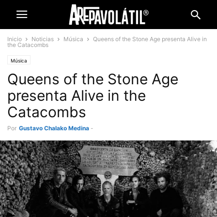
Inicio
Noticias
Música
Queens of the Stone Age presenta Alive in
the Catacombs
Música
Queens of the Stone Age
presenta Alive in the
Catacombs
Por
Gustavo Chalako Medina
-