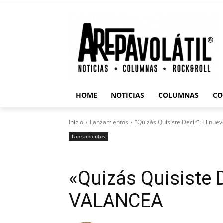
HOME
NOTICIAS
COLUMNAS
CO
Inicio
Lanzamientos
"Quizás Quisiste Decir": El nu
Lanzamientos
«Quizás Quisiste D
VALANCEA