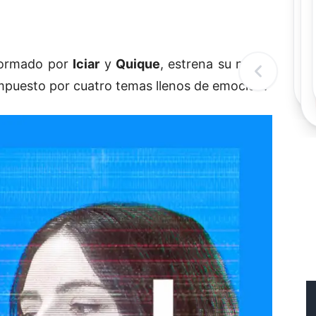
Rec
Re
"
c
formado por
Iciar
y
Quique
, estrena su nuevo
d
l
t
mpuesto por cuatro temas llenos de emoción.