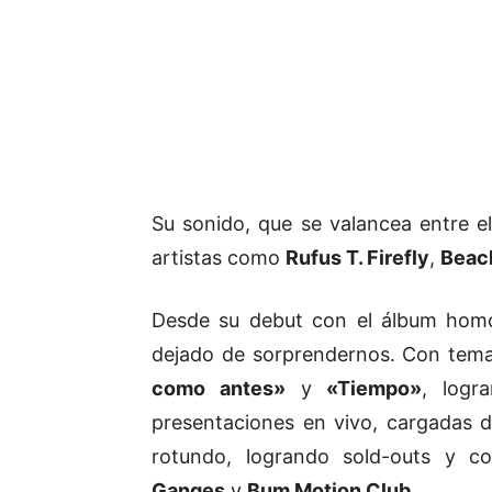
Su sonido, que se valancea entre el
artistas como
Rufus T. Firefly
,
Beac
Desde su debut con el álbum ho
dejado de sorprendernos. Con te
como antes»
y
«Tiempo»
, logr
presentaciones en vivo, cargadas 
rotundo, logrando sold-outs y 
Ganges
y
Bum Motion Club
.