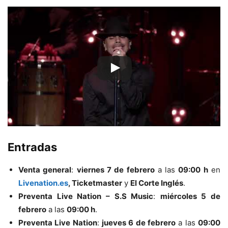
Entradas
Venta general
:
viernes 7 de febrero
a las
09:00 h
en
Livenation.es
, Ticketmaster
y
El Corte Inglés
.
Preventa Live Nation – S.S Music
:
miércoles 5 de
febrero
a las
09:00 h
.
Preventa Live Nation
:
jueves 6 de febrero
a las
09:00