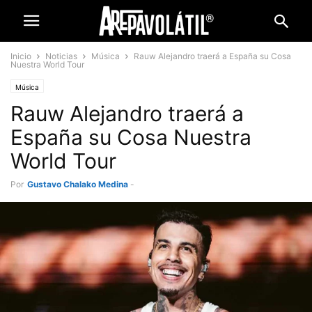
Inicio
Noticias
Música
Rauw Alejandro traerá a España su Cosa
Nuestra World Tour
Música
Rauw Alejandro traerá a
España su Cosa Nuestra
World Tour
Por
Gustavo Chalako Medina
-