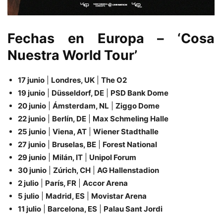
Fechas en Europa – ‘Cosa
Nuestra World Tour’
17 junio
|
Londres, UK
|
The O2
19 junio
|
Düsseldorf, DE
|
PSD Bank Dome
20 junio
|
Ámsterdam, NL
|
Ziggo Dome
22 junio
|
Berlín, DE
|
Max Schmeling Halle
25 junio
|
Viena, AT
|
Wiener Stadthalle
27 junio
|
Bruselas, BE
|
Forest National
29 junio
|
Milán, IT
|
Unipol Forum
30 junio
|
Zúrich, CH
|
AG Hallenstadion
2 julio
|
París, FR
|
Accor Arena
5 julio
|
Madrid, ES
|
Movistar Arena
11 julio
|
Barcelona, ES
|
Palau Sant Jordi