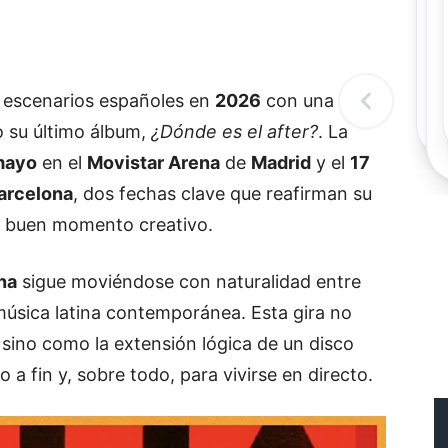
Rec
Re
"
c
d
s escenarios españoles en
2026
con una gira
l
t
o su último álbum,
¿Dónde es el after?
. La
mayo
en el
Movistar Arena
de
Madrid
y el
17
arcelona
, dos fechas clave que reafirman su
su buen momento creativo.
na
sigue moviéndose con naturalidad entre
música latina contemporánea. Esta gira no
 sino como la extensión lógica de un disco
a fin y, sobre todo, para vivirse en directo.