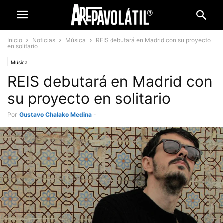
Inicio
Noticias
Música
REIS debutará en Madrid con su proyecto
en solitario
Música
REIS debutará en Madrid con
su proyecto en solitario
Por
Gustavo Chalako Medina
-