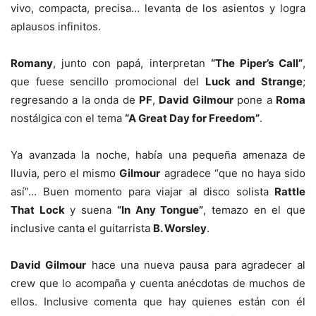
vivo, compacta, precisa… levanta de los asientos y logra
aplausos infinitos.
Romany
, junto con papá, interpretan
“The Piper’s Call”
,
que fuese sencillo promocional del
Luck and Strange
;
regresando a la onda de
PF
,
David Gilmour
pone a
Roma
nostálgica con el tema
“A Great Day for Freedom”
.
Ya avanzada la noche, había una pequeña amenaza de
lluvia, pero el mismo
Gilmour
agradece “que no haya sido
así”… Buen momento para viajar al disco solista
Rattle
That Lock
y suena
“In Any Tongue”
, temazo en el que
inclusive canta el guitarrista
B. Worsley
.
David Gilmour
hace una nueva pausa para agradecer al
crew que lo acompaña y cuenta anécdotas de muchos de
ellos. Inclusive comenta que hay quienes están con él