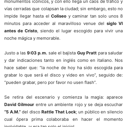
monumentos icónicos, y con ello llega un caos de tráfico y
vías cerradas que colapsan la ciudad; sin embargo, esto no
impide llegar hasta el
Coliseo
y caminar tan solo unos 8
minutos para acceder al maravilloso venue del
siglo VI
antes de Cristo
, siendo el lugar escogido para vivir una
noche mágica y memorable.
Justo a las
9:03 p. m.
sale el bajista
Guy Pratt
para saludar
y dar indicaciones tanto en inglés como en italiano. Nos
hace saber que: “la noche de hoy ha sido escogida para
grabar lo que será el disco y video en vivo”, seguido de:
“pueden grabar, pero por favor no usen flash”.
Se retira del escenario y comienza la magia: aparece
David Gilmour
entre un ambiente rojo y se deja escuchar
“5 A.M.”
del disco
Rattle That Lock
; un público en silencio
cual ópera prima colaboraba en hacer el momento
inolvidable, ¡y era tan solo el inicio!