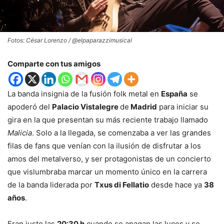
Fotos: César Lorenzo / @elpaparazzimusical
Comparte con tus amigos
La banda insignia de la fusión folk metal en
España
se
apoderó del
Palacio Vistalegre
de
Madrid
para iniciar su
gira en la que presentan su más reciente trabajo llamado
Malicia
. Solo a la llegada, se comenzaba a ver las grandes
filas de fans que venían con la ilusión de disfrutar a los
amos del metalverso, y ser protagonistas de un concierto
que vislumbraba marcar un momento único en la carrera
de la banda liderada por
Txus di Fellatio
desde hace ya
38
años
.
Eran justo las
20:30 h
cuando se apagan las luces y se