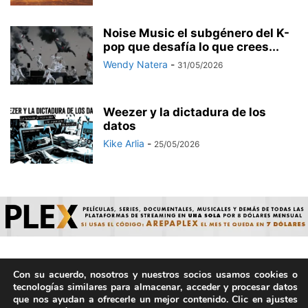
Noise Music el subgénero del K-
pop que desafía lo que crees...
Wendy Natera
-
31/05/2026
Weezer y la dictadura de los
datos
Kike Arlia
-
25/05/2026
Con su acuerdo, nosotros y nuestros socios usamos cookies o
© ArepaVolatil.Com 2021-2025 - Hecho por humanos, no por
tecnologías similares para almacenar, acceder y procesar datos
IA. | Todos los derechos reservados.
que nos ayudan a ofrecerle un mejor contenido. Clic en ajustes