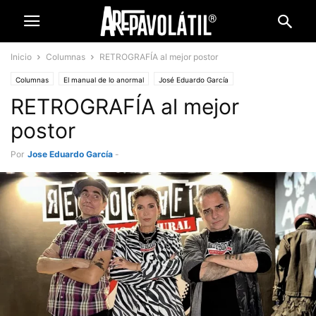
Inicio
Columnas
RETROGRAFÍA al mejor postor
Columnas
El manual de lo anormal
José Eduardo García
RETROGRAFÍA al mejor
postor
Por
Jose Eduardo García
-