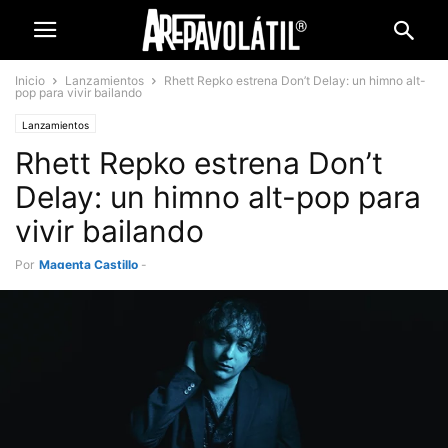
Inicio
Lanzamientos
Rhett Repko estrena Don’t Delay: un himno alt-
pop para vivir bailando
Lanzamientos
Rhett Repko estrena Don’t
Delay: un himno alt-pop para
vivir bailando
Por
Magenta Castillo
-