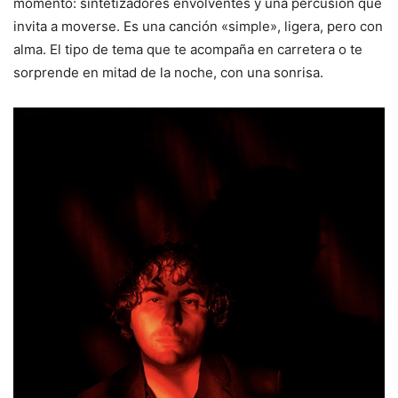
momento: sintetizadores envolventes y una percusión que
invita a moverse. Es una canción «simple», ligera, pero con
alma. El tipo de tema que te acompaña en carretera o te
sorprende en mitad de la noche, con una sonrisa.