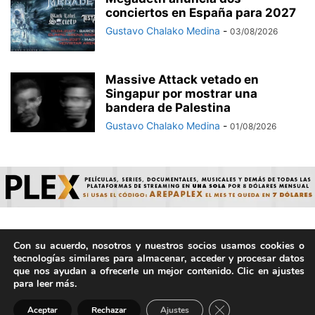
conciertos en España para 2027
Gustavo Chalako Medina
-
03/08/2026
Massive Attack vetado en
Singapur por mostrar una
bandera de Palestina
Gustavo Chalako Medina
-
01/08/2026
Con su acuerdo, nosotros y nuestros socios usamos cookies o
© ArepaVolatil.Com 2021-2025 - Hecho por humanos, no por
tecnologías similares para almacenar, acceder y procesar datos
IA. | Todos los derechos reservados.
que nos ayudan a ofrecerle un mejor contenido. Clic en ajustes
para leer más.
Cerrar el banner de 
Aceptar
Rechazar
Ajustes