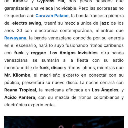
de
Kase.O
y
Cypress Hill
, dos pesos pesados que
garantizarán una velada inolvidable. Pero las sorpresas no
se quedan ahí:
Caravan Palace
, la banda francesa pionera
del
electro swing
, traerá su mezcla única de
jazz
de los
años 20 con electrónica contemporánea, mientras que
Rawayana
, la banda venezolana conocida por su energía
en el escenario, hará lo suyo fusionando ritmos caribeños
con
funk
y
reggae
.
Los Amigos Invisibles
, otra banda
venezolana, se sumarán a la fiesta con su estilo
inconfundible de
funk
,
disco
y ritmos latinos, mientras que
Mr. Kilombo
, el madrileño experto en conectar con su
público, presentará su nuevo disco. La noche cerrará con
Reyna Tropical
, la mexicana afincada en
Los Ángeles
, y
Ácido Pantera
, con su mezcla de ritmos colombianos y
electrónica experimental.