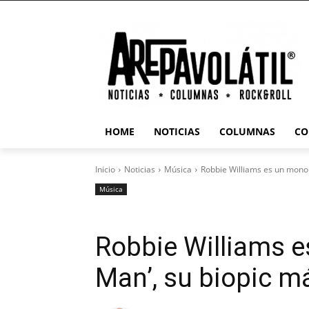
HOME
NOTICIAS
COLUMNAS
CO
Inicio
Noticias
Música
Robbie Williams es un mono 
Música
Robbie Williams e
Man’, su biopic m