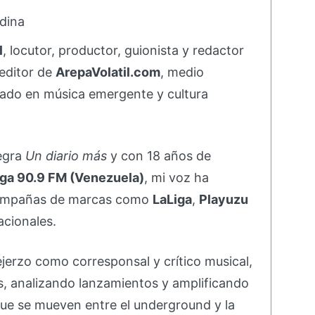
dina
l
, locutor, productor, guionista y redactor
editor de
ArepaVolatil.com
, medio
ado en música emergente y cultura
negra
Un diario más
y con 18 años de
ga 90.9 FM (Venezuela)
, mi voz ha
campañas de marcas como
LaLiga
,
Playuzu
acionales.
ejerzo como corresponsal y crítico musical,
s, analizando lanzamientos y amplificando
ue se mueven entre el underground y la