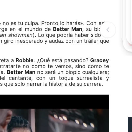
Rec
Re
"
c
no es tu culpa. Pronto lo harás». Con esta
d
rge en el mundo de
Better Man
, su biopic
l
gran showman
). Lo que podría haber sido un
t
 giro inesperado y audaz con un tráiler que
reta a
Robbie
. ¿Qué está pasando?
Gracey
 retratarte no como te vemos, sino como te
ia.
Better Man
no será un biopic cualquiera;
l cantante, con un toque surrealista y
ue solo narrar la historia de su carrera.