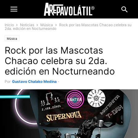
Inicio
Noticias
Música
Rock por las Mascotas Chacao celebra su
2da. edición en Nocturneando
Música
Rock por las Mascotas
Chacao celebra su 2da.
edición en Nocturneando
Por
Gustavo Chalako Medina
-