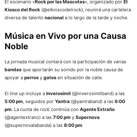
El escenario «
Rock por las Mascotas
«, organizado por
El
Kiosco del Rock
(@elkioscodelrock), reunirá una cartelera
diversa de talento
nacional
a lo largo de la tarde y noche.
Música en Vivo por una Causa
Noble
La jornada musical contará con la participación de varias
bandas
que aportarán su sonido por la noble causa de
apoyar a
perros
y
gatos
en situación de calle.
El
line up
incluye a
Inverosímil
(@inverosimilband) a las
5:00 pm
, seguidos por
Yantra
(@yantraband) a las
6:00
pm
. La cuota de
rock
continúa con
Agente Extraño
(@agentextrano) a las
7:00 pm
y
Supernova
(@supernovalabanda) a las
8:00 pm
.