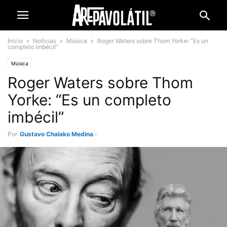
Inicio
Noticias
Música
Roger Waters sobre Thom Yorke: “Es un
completo imbécil”
Música
Roger Waters sobre Thom
Yorke: “Es un completo
imbécil”
Por
Gustavo Chalako Medina
-