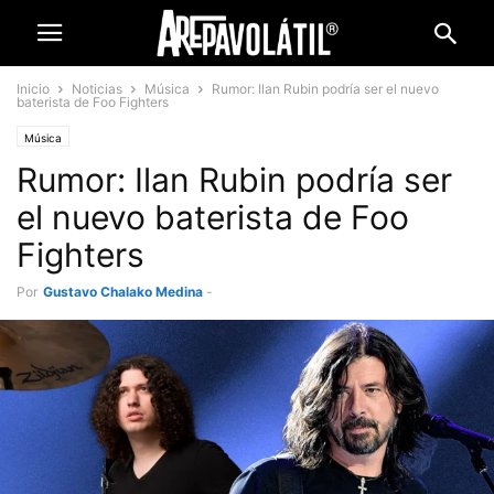
Inicio
Noticias
Música
Rumor: Ilan Rubin podría ser el nuevo
baterista de Foo Fighters
Música
Rumor: Ilan Rubin podría ser
el nuevo baterista de Foo
Fighters
Por
Gustavo Chalako Medina
-