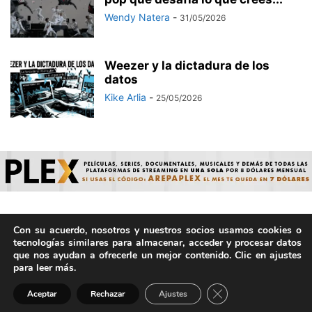
Wendy Natera
-
31/05/2026
Weezer y la dictadura de los
datos
Kike Arlia
-
25/05/2026
Con su acuerdo, nosotros y nuestros socios usamos cookies o
© ArepaVolatil.Com 2021-2025 - Hecho por humanos, no por
tecnologías similares para almacenar, acceder y procesar datos
IA. | Todos los derechos reservados.
que nos ayudan a ofrecerle un mejor contenido. Clic en ajustes
para leer más.
Cerrar el banner de 
Aceptar
Rechazar
Ajustes