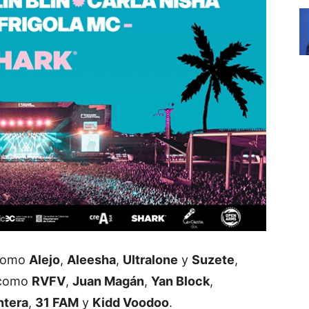
 como
Alejo
,
Aleesha
,
Ultralone
y
Suzete
,
 como
RVFV
,
Juan Magán
,
Yan Block
,
ntera
,
31 FAM
y
Kidd Voodoo
.