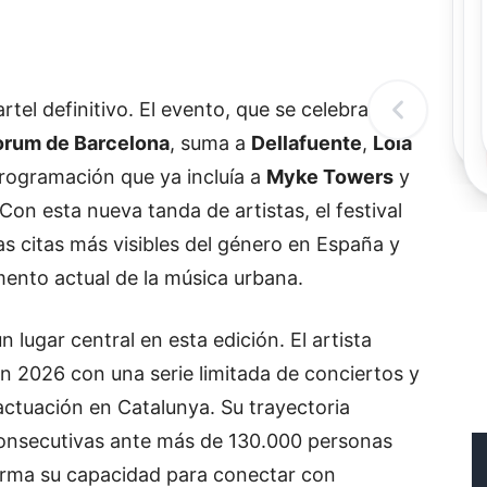
Rec
Re
"
c
d
rtel definitivo. El evento, que se celebrará los
l
t
òrum de Barcelona
, suma a
Dellafuente
,
Lola
rogramación que ya incluía a
Myke Towers
y
on esta nueva tanda de artistas, el festival
s citas más visibles del género en España y
mento actual de la música urbana.
 lugar central en esta edición. El artista
n 2026 con una serie limitada de conciertos y
 actuación en Catalunya. Su trayectoria
onsecutivas ante más de 130.000 personas
firma su capacidad para conectar con